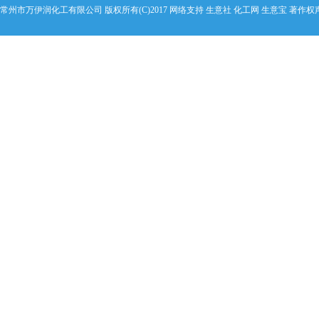
常州市万伊润化工有限公司
版权所有(C)2017 网络支持
生意社
化工网
生意宝
著作权