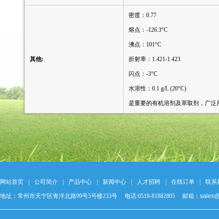
密度：0.77
熔点：-126.3°C
沸点：101°C
其他:
折射率：1.421-1.423
闪点：-3°C
水溶性：0.1 g/L (20°C)
是重要的有机溶剂及萃取剂，广泛
网站首页
|
公司简介
|
产品中心
|
新闻中心
|
人才招聘
|
在线订单
|
联系
地址：常州市天宁区青洋北路99号5号楼233号 电话:0519-81882805 邮箱：
sales