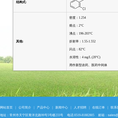
结构式:
密度：1.254
熔点：2°C
沸点：196-203°C
其他:
折射率：1.55-1.552
闪点：82°C
水溶性：4 mg/L (20°C)
用作新型农药、医药中间体
网站首页
|
公司简介
|
产品中心
|
新闻中心
|
人才招聘
|
在线订单
|
联系
地址：常州市天宁区青洋北路99号5号楼233号 电话:0519-81882805 邮箱：
sales