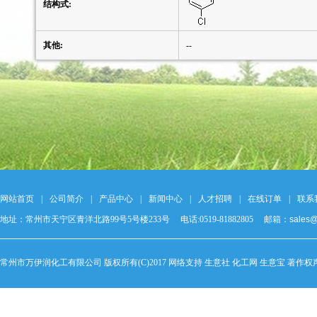
结构式:
其他:
--
网站首页
|
公司简介
|
产品中心
|
新闻中心
|
人才招聘
|
在线订单
|
联系
地址：常州市天宁区青洋北路99号5号楼233号 电话:0519-81882805 邮箱：
sales
常州市万伊润化工有限公司
版权所有(C)2017 网络支持
生意社
化工网
生意宝
著作权