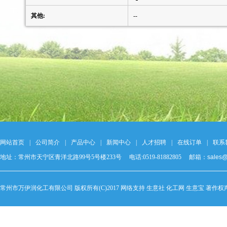
其他:
--
网站首页
|
公司简介
|
产品中心
|
新闻中心
|
人才招聘
|
在线订单
|
联系
地址：常州市天宁区青洋北路99号5号楼233号 电话:0519-81882805 邮箱：
sales
常州市万伊润化工有限公司
版权所有(C)2017 网络支持
生意社
化工网
生意宝
著作权