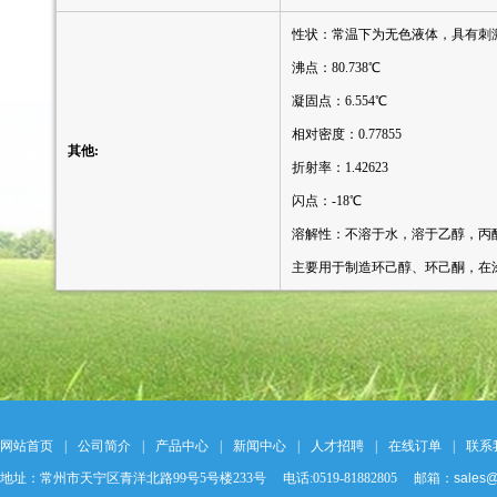
性状：常温下为无色液体，具有刺
沸点：80.738℃
凝固点：6.554℃
相对密度：0.77855
其他:
折射率：1.42623
闪点：-18℃
溶解性：不溶于水，溶于乙醇，丙
主要用于制造环己醇、环己酮，在
网站首页
|
公司简介
|
产品中心
|
新闻中心
|
人才招聘
|
在线订单
|
联系
地址：常州市天宁区青洋北路99号5号楼233号 电话:0519-81882805 邮箱：
sales