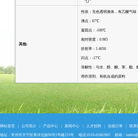
性状：无色透明液体，有乙醚气味
沸点：67℃
凝固点：-108℃
相对密度：0.985
其他:
折射率：1.4050
闪点：-17℃
溶解性：与水、醇、酮、苯、酯、
用作溶剂、有机合成的原料
网站首页
|
公司简介
|
产品中心
|
新闻中心
|
人才招聘
|
在线订单
|
联系
地址：常州市天宁区青洋北路99号5号楼233号 电话:0519-81882805 邮箱：
sales