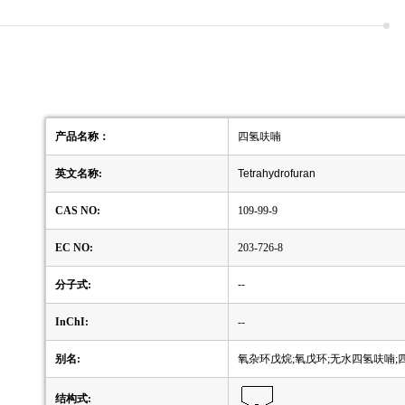
产品名称：
四氢呋喃
英文名称:
Tetrahydrofuran
CAS NO:
109-99-9
EC NO:
203-726-8
分子式:
--
InChI:
--
别名:
氧杂环戊烷;氧戊环;无水四氢呋喃;四
结构式: